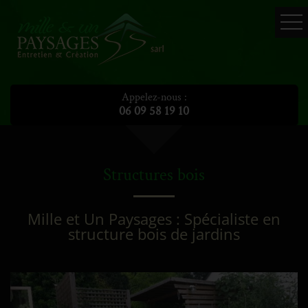
Accueil
Création de jardins
Appelez-nous :
06 09 58 19 10
Terrasses - dallage
Structures bois
Bassin et animation d'eau
Structures bois
Enrochement et cascade
Mille et Un Paysages : Spécialiste en
Actus
structure bois de jardins
Galerie photos
Contact